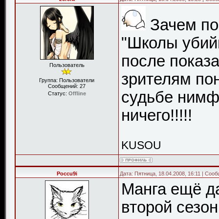
Зачем по
"Школы убийц
после показа
Пользователь
зрителям по
Группа: Пользователи
Сообщений:
27
судьбе нимф
Статус:
Offline
ничего!!!!!
KUSOU
Poccu9i
Дата: Пятница, 18.04.2008, 16:11 | Соо
Манга ещё да
второй сезон