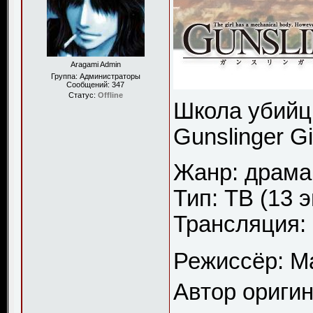
Aragami Admin
Группа: Администраторы
Сообщений:
347
Статус:
Offline
Школа убийц 
Gunslinger Gir
Жанр: драма
Тип: ТВ (13 э
Трансляция: 
Режиссёр: 
Автор ориги