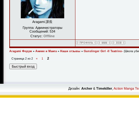
Aragami 課長
Группа: Администраторы
Сообщений:
534
Статус:
Offline
Aragami Форум
»
Аниме и Манга
»
Наши отзывы
»
Gunslinger Girl -Il Teatrino-
(Школа уби
2
Страница
2
из
2
«
1
Дизайн:
Archer
&
Timekiller
,
Action Manga T