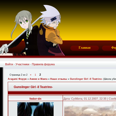
Главная
Фо
Войти
·
Участники
·
Правила форума
2
Страница
2
из
2
«
1
Aragami Форум
»
Аниме и Манга
»
Наши отзывы
»
Gunslinger Girl -Il Teatrino-
(Школа уби
Gunslinger Girl -Il Teatrino-
fedor-dn
Дата: Суббота, 01.12.2007, 22:35 | Со