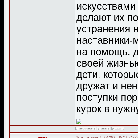
искусствами
делают их п
устранения 
наставники-
на помощь, 
своей жизнью
дети, которы
дружат и не
поступки пор
курок в нужн
zerera
Дата: Пятница, 18.04.2008, 15:28 | Со