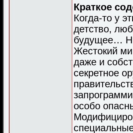
Краткое сод
Когда-то у э
детство, лю
будущее… Но 
Жестокий мир
даже и собст
секретное ор
правительст
запрограмми
особо опасны
Модифициров
специальные