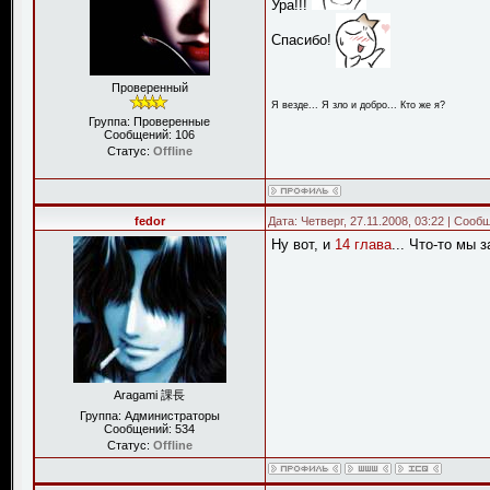
Ура!!!
Спасибо!
Проверенный
Я везде... Я зло и добро... Кто же я?
Группа: Проверенные
Сообщений:
106
Статус:
Offline
fedor
Дата: Четверг, 27.11.2008, 03:22 | Соо
Ну вот, и
14 глава
... Что-то мы з
Aragami 課長
Группа: Администраторы
Сообщений:
534
Статус:
Offline