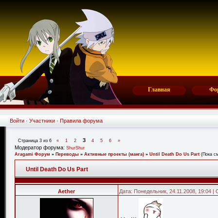
Главная
Фо
Войти
·
Участники
·
Правила форума
3
Страница
3
из
6
«
1
2
4
5
6
»
Модератор форума:
ShurShur
Aragami Форум
»
Переводы
»
Активные проекты (манга)
»
Until Death Do Us Part
(Пока с
Until Death Do Us Part
Aether
Дата: Понедельник, 24.11.2008, 19:04 