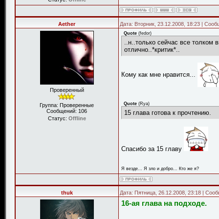
Aether
Дата: Вторник, 23.12.2008, 18:23 | Соо
Quote
(
fedor
)
..н..только сейчас все толком 
отлично..*критик*..
Кому как мне нравится...
Проверенный
Quote
(
Rya
)
Группа: Проверенные
Сообщений:
106
15 глава готова к прочтению.
Статус:
Offline
Спасибо за 15 главу
Я везде... Я зло и добро... Кто же я?
thuk
Дата: Пятница, 26.12.2008, 23:18 | Со
16-ая глава на подходе.