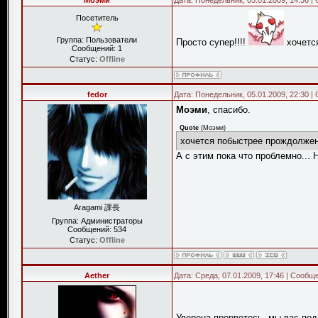
Моэми
Дата: Понедельник, 05.01.2009, 14:36 
Посетитель
Группа: Пользователи
Просто супер!!!!
хочетс
Сообщений:
1
Статус:
Offline
fedor
Дата: Понедельник, 05.01.2009, 22:30 
Моэми
, спасибо.
Quote
(
Моэми
)
хочется побыстрее прождолжен
А с этим пока что проблемно... 
Aragami 課長
Группа: Администраторы
Сообщений:
534
Статус:
Offline
Aether
Дата: Среда, 07.01.2009, 17:46 | Сообщ
Уверена прорветесь, мы вас по