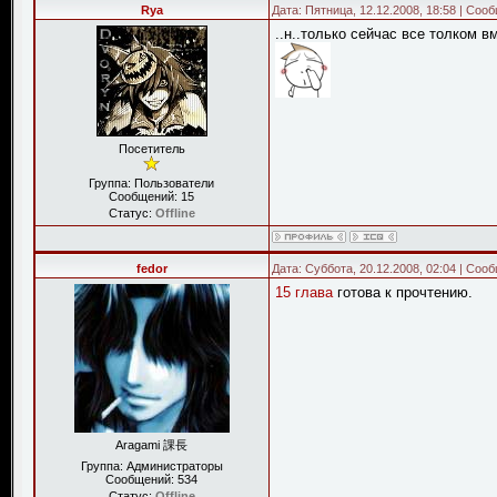
Rya
Дата: Пятница, 12.12.2008, 18:58 | Со
..н..только сейчас все толком вм
Посетитель
Группа: Пользователи
Сообщений:
15
Статус:
Offline
fedor
Дата: Суббота, 20.12.2008, 02:04 | Со
15 глава
готова к прочтению.
Aragami 課長
Группа: Администраторы
Сообщений:
534
Статус:
Offline