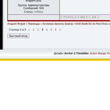
Aragami 課長
Группа: Администраторы
Сообщений:
534
Статус:
Offline
Aragami Форум
»
Переводы
»
Активные проекты (манга)
»
Until Death Do Us Part
(Пока с
3
Страница
3
из
6
«
1
2
4
5
6
»
Дизайн:
Archer
&
Timekiller
,
Action Manga T