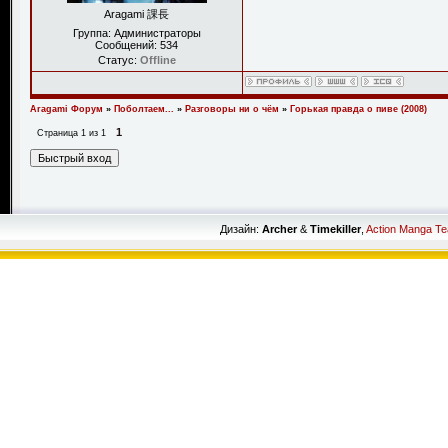
Aragami 課長
Группа: Администраторы
Сообщений:
534
Статус:
Offline
Aragami Форум
»
Поболтаем...
»
Разговоры ни о чём
»
Горькая правда о пиве (2008)
1
Страница
1
из
1
Дизайн:
Archer
&
Timekiller
,
Action Manga T