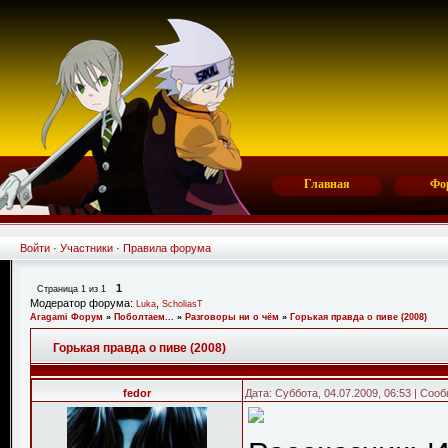
Главная
Фо
Войти
·
Участники
·
Правила форума
1
Страница
1
из
1
Модератор форума:
,
Luka
ScholiasT
Aragami Форум
»
Поболтаем...
»
Разговоры ни о чём
»
Горькая правда о пиве (2008)
Горькая правда о пиве (2008)
fedor
Дата: Суббота, 04.07.2009, 06:53 | Со