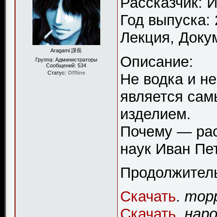
Рассказчик: 
Год выпуска:
Лекция, Доку
Aragami 課長
Описание:
Группа: Администраторы
Сообщений:
534
Статус:
Offline
Не водка и н
является са
изделием.
Почему — рас
наук Иван Пе
Продолжительн
Скачать
.
тор
Скачать
.
наро