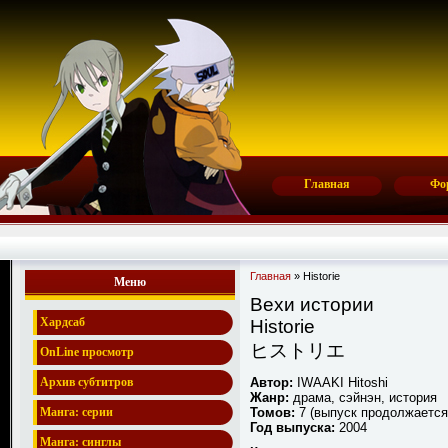
Главная
Фо
Главная
» Historie
Меню
Вехи истории
Хардсаб
Historie
ヒストリエ
OnLine просмотр
Автор:
IWAAKI Hitoshi
Архив субтитров
Жанр:
драма, сэйнэн, история
Томов:
7 (выпуск продолжается
Манга: серии
Год выпуска:
2004
Манга: синглы