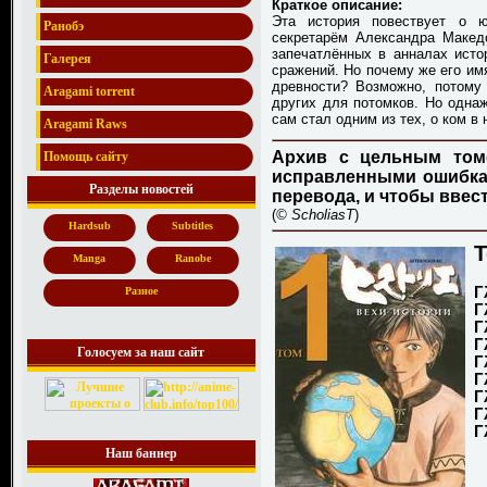
Краткое описание:
Эта история повествует о ю
Ранобэ
секретарём Александра Македо
запечатлённых в анналах исто
Галерея
сражений. Но почему же его им
древности? Возможно, потому
Aragami torrent
других для потомков. Но однаж
сам стал одним из тех, о ком в 
Aragami Raws
Архив с цельным том
Помощь сайту
исправленными ошибка
Разделы новостей
перевода, и чтобы ввест
(
© ScholiasT
)
Hardsub
Subtitles
Т
Manga
Ranobe
Г
Разное
Г
Г
Г
Голосуем за наш сайт
Г
Г
Г
Г
Г
Наш баннер