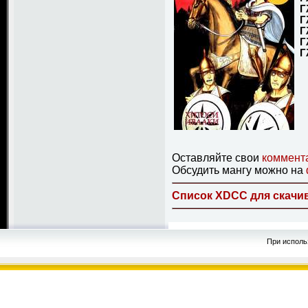
Г
Г
Г
Г
Г
Оставляйте свои
коммент
Обсудить мангу можно на
Список XDCC для скачив
При исполь