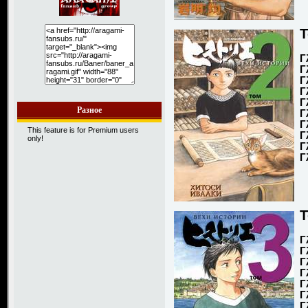
Т
Г
Г
Г
Г
Г
Разное
Г
Г
This feature is for Premium users
Г
only!
Г
Г
Т
Г
Г
Г
Г
Г
Г
Г