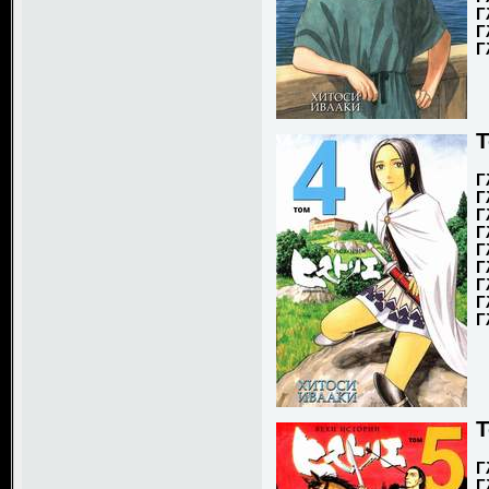
Г
Г
Г
Т
Г
Г
Г
Г
Г
Г
Г
Г
Г
Т
Г
Г