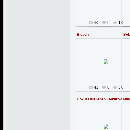
StanWarHammer
60
0
1.0
Bleach
Bok
17.02.2008
StanWarHammer
42
0
5.0
Bokusatsu Tenshi Dokuro-chan
Cla
20.02.2008