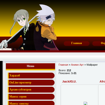
Главная
Фо
Главная
»
Аниме Арт
» Wallpaper
Меню
Всего:
212
Показано:
1-21
Хардсаб
.hack//G.U.
Afr
OnLine просмотр
Архив субтитров
Манга: серии
17.02.2008
Манга: синглы