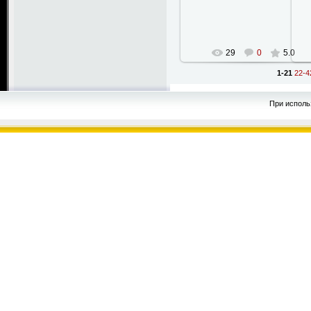
StanWarHammer
29
0
5.0
1-21
22-4
При исполь