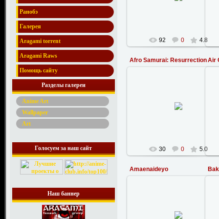
StanWarHammer
Ранобэ
Галерея
92
0
4.8
Aragami torrent
Aragami Raws
Afro Samurai: Resurrection
Air
Помощь сайту
Разделы галереи
07.10.2008
Anime Art
Wallpaper
fedor
Art
Голосуем за наш сайт
30
0
5.0
Amaenaideyo
Bak
Наш баннер
18.02.2008