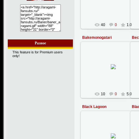
StanWarHammer
40
0
1.0
Bakemonogatari
Bec
Разное
This feature is for Premium users
only!
14.07.2009
fedor
10
0
5.0
Black Lagoon
Bla
14.02.2008