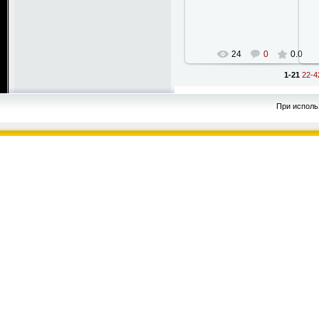
StanWarHammer
24
0
0.0
1-21
22-4
При исполь