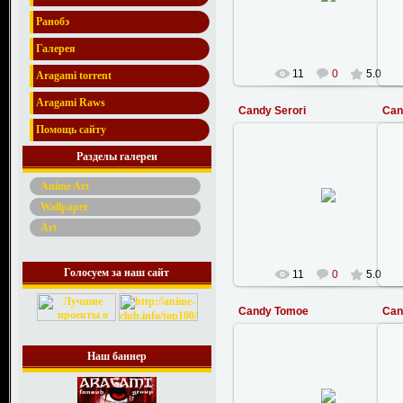
fedor
Ранобэ
Галерея
11
0
5.0
Aragami torrent
Aragami Raws
Candy Serori
Can
Помощь сайту
Разделы галереи
28.12.2008
Anime Art
Wallpaper
fedor
Art
Голосуем за наш сайт
11
0
5.0
Candy Tomoe
Can
Наш баннер
28.12.2008