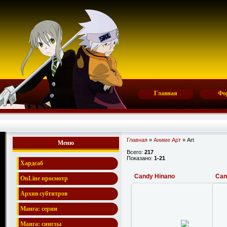
Главная
Фо
Главная
»
Аниме Арт
» Art
Меню
Всего:
217
Показано:
1-21
Хардсаб
Candy Hinano
Can
OnLine просмотр
Архив субтитров
Манга: серии
28.12.2008
Манга: синглы