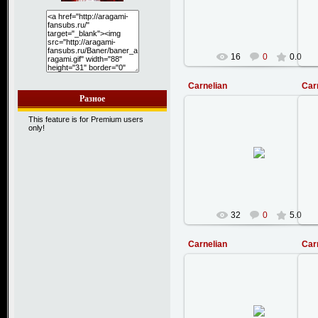
fedor
16
0
0.0
Carnelian
Car
Разное
This feature is for Premium users
only!
18.02.2008
StanWarHammer
32
0
5.0
Carnelian
Car
18.02.2008