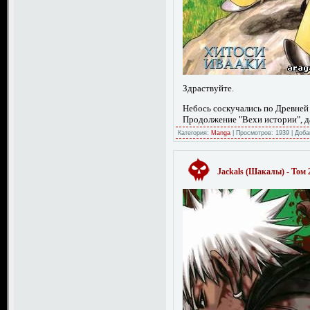
Здраствуйте.
Небось соскучались по Древней 
Продолжение "Вехи истории", да
Категория:
Manga
|
Просмотров:
1939
|
Доба
Jackals (Шакалы) - Том 