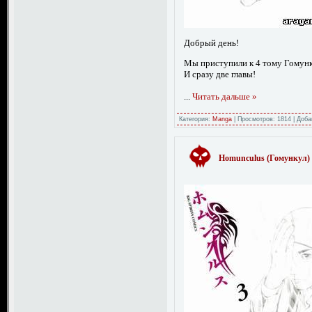
Добрый день!
Мы приступили к 4 тому Гомунк
И сразу две главы!
...
Читать дальше »
Категория:
Manga
|
Просмотров:
1814
|
Доба
Homunculus (Гомункул) 