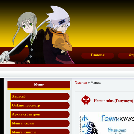
Главная
Фо
Главная
»
Manga
Меню
Хардсаб
Homunculus (Гомункул) 
OnLine просмотр
Архив субтитров
Манга: серии
Манга: синглы