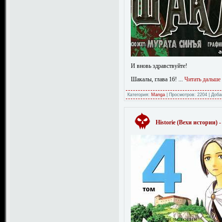
И вновь здравствуйте!
Шакалы, глава 16!
...
Читать дальше
Категория:
Manga
|
Просмотров:
2204
|
Доба
Historie (Вехи истории) -