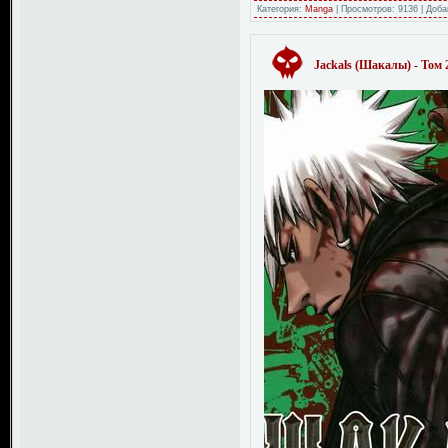
Категория:
Manga
|
Просмотров:
9136
|
Доба
Jackals (Шакалы) - Том 