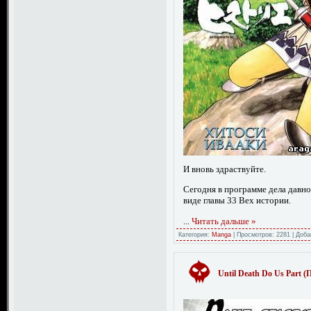
И вновь здраствуйте.
Сегодня в программе дела давно
виде главы 33 Вех истории.
...
Читать дальше »
Категория:
Manga
|
Просмотров:
2281
|
Доба
Until Death Do Us Part (