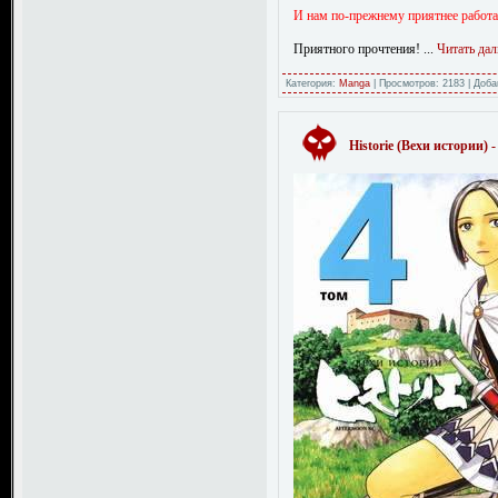
И нам по-прежнему приятнее работа
Приятного прочтения!
...
Читать дал
Категория:
Manga
|
Просмотров:
2183
|
Доба
Historie (Вехи истории) 