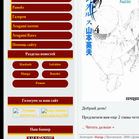
Ранобэ
Галерея
Aragami torrent
Aragami Raws
Помощь сайту
Разделы новостей
Hardsub
Subtitles
Manga
Ranobe
Разное
Голосуем за наш сайт
Добрый день!
Предлагаем вам еще 2 главы чет
...
Читать дальше »
Наш баннер
Категория:
Manga
|
Просмотров:
2869
|
Доба