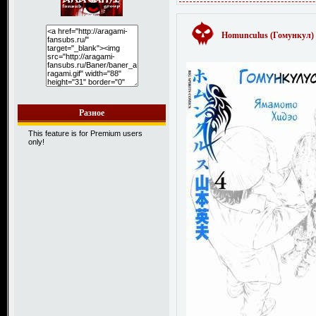
Homunculus (Гомункул) 
Разное
This feature is for Premium users
only!