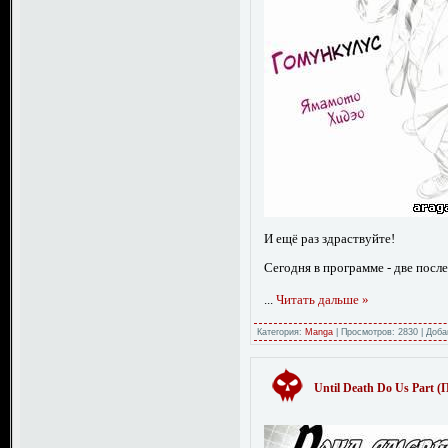
И ещё раз здраствуйте!
Сегодня в программе - две посл
...
Читать дальше »
Категория:
Manga
|
Просмотров:
2830
|
Доба
Until Death Do Us Part (