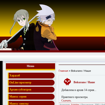
Меню
Главная
» Bokurano / Наше
Хардсаб
Bokurano / Наше
OnLine просмотр
Архив субтитров
Добавлена в архив 14 серия...
Манга: серии
Приятного просмотра.
Скачать
.
Манга: синглы
Категория:
Subtitles
| Просмотров: 2583 | До