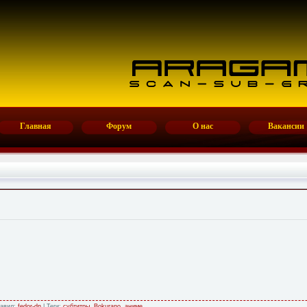
Главная
Форум
О нас
Вакансии
бавил:
fedor-dn
| Теги:
субтитры
,
Bokurano
,
аниме