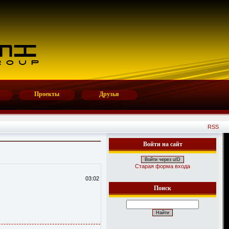
Проекты
Друзья
RSS
Войти на сайт
Войти через uID
Старая форма входа
03:02
Поиск