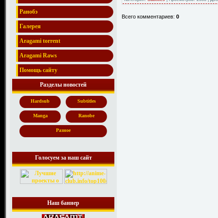
Ранобэ
Всего комментариев:
0
Галерея
Aragami torrent
Aragami Raws
Помощь сайту
Разделы новостей
Hardsub
Subtitles
Manga
Ranobe
Разное
Голосуем за наш сайт
Наш баннер