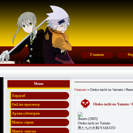
Главная
Фо
Меню
Главная
» Otoko-tachi no Yamato / Яма
Хардсаб
Otoko-tachi no Yamato / 
OnLine просмотр
Архив субтитров
Ямато (2005)
Манга: серии
Otoko-tachi no Yamato
男たちの大和/YAMATO
Манга: синглы