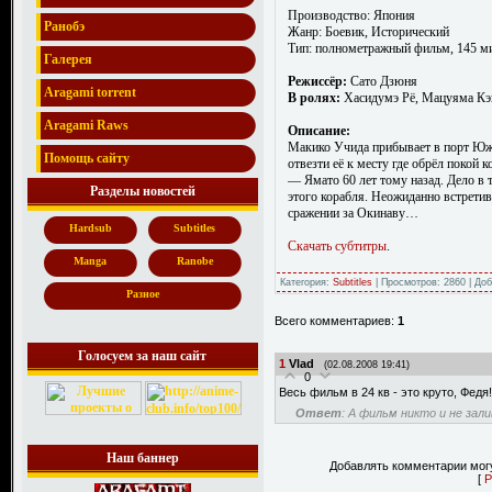
Производство: Япония
Ранобэ
Жанр: Боевик, Исторический
Тип: полнометражный фильм, 145 м
Галерея
Режиссёр:
Сато Дзюня
Aragami torrent
В ролях:
Хасидумэ Рё, Мацуяма Кэн
Aragami Raws
Описание:
Макико Учида прибывает в порт Южн
Помощь сайту
отвезти её к месту где обрёл поко
— Ямато 60 лет тому назад. Дело в 
Разделы новостей
этого корабля. Неожиданно встретив
сражении за Окинаву…
Hardsub
Subtitles
Скачать субтитры
.
Manga
Ranobe
Категория:
Subtitles
| Просмотров: 2860 | До
Разное
Всего комментариев:
1
Голосуем за наш сайт
1
Vlad
(02.08.2008 19:41)
0
Весь фильм в 24 кв - это круто, Федя
Ответ
: А фильм никто и не за
Наш баннер
Добавлять комментарии могу
[
Р