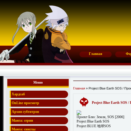
Главная
Фо
Меню
Главная
» Project Blue Earth SOS / Пр
Хардсаб
Project Blue Earth SOS 
OnLine просмотр
Архив субтитров
Проект Блю: Земля, SOS [2006]
Манга: серии
Project Blue Earth SOS
Project BLUE 地球SOS
Манга: синглы