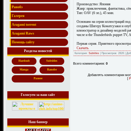
Производство: Япония
Ранобэ
Жанр: приключения, фантастика, сё
Тип: OAV (6 эп.), 45 мин.
Галерея
Основано на серии иллюстраций под
Aragami torrent
созданы Шигеру Коматсузаки и опубл
илююстратор и дизайнер моделей ра
Aragami Raws
числе и the Thunderbirds puppet TV, 
Помощь сайту
Первая серия. Приятного просмотра
Скачать.
Разделы новостей
Категория:
Subtitles
| Просмотров: 2826 | До
Hardsub
Subtitles
Всего комментариев:
0
Manga
Ranobe
Добавлять комментарии могу
[
Р
Разное
Голосуем за наш сайт
Наш баннер