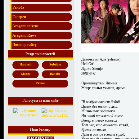
Ранобэ
Галерея
Aragami torrent
Aragami Raws
Помощь сайту
Разделы новостей
Девочка из Ада (j-drama)
Hell Girl
Hardsub
Subtitles
Jigoku Shoujo
地獄少女
Manga
Ranobe
Производство: Япония
Разное
Жанр: фильм ужасов, драма
Голосуем за наш сайт
"
В воздухе пахнет бедой
Целых две тысячи лет,
Жизнь так жестока
На этой проклятой земле...
Ветер в твоих волосах
Тот же, что вечность назад,
Наш баннер
Время застыло,
Луна и солнце встали в ряд,
Улететь бы птицей, прочь от прок