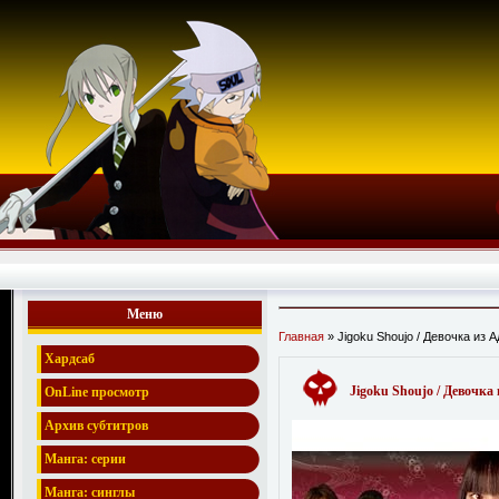
Меню
Главная
» Jigoku Shoujo / Девочка из А
Хардсаб
Jigoku Shoujo / Девочка 
OnLine просмотр
Архив субтитров
Манга: серии
Манга: синглы