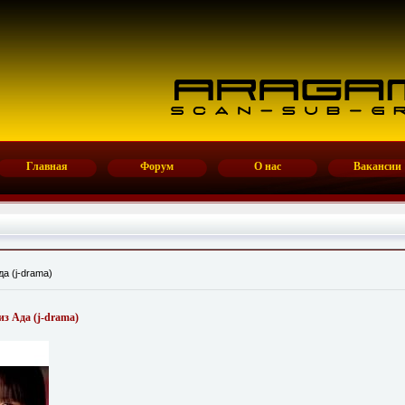
Главная
Форум
О нас
Вакансии
да (j-drama)
из Ада (j-drama)