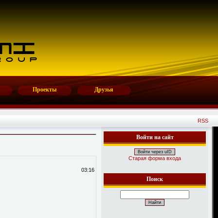
Проекты
Друзья
RSS
Войти на сайт
Войти через uID
Старая форма входа
03:16
Поиск