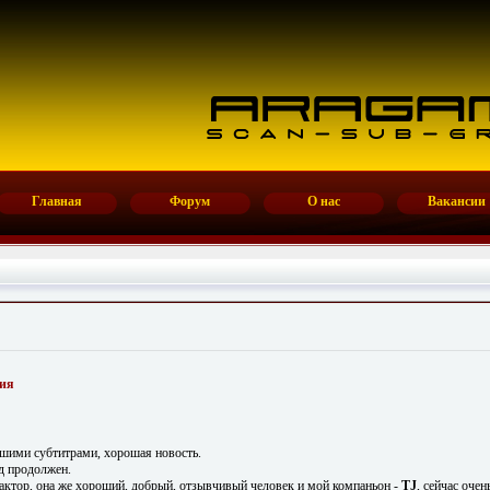
Главная
Форум
О нас
Вакансии
рия
ашими субтитрами, хорошая новость.
д продолжен.
редактор, она же хороший, добрый, отзывчивый человек и мой компаньон -
TJ
, сейчас очен