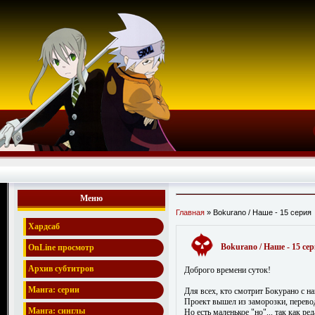
Меню
Главная
» Bokurano / Наше - 15 серия
Хардсаб
Bokurano / Наше - 15 се
OnLine просмотр
Архив субтитров
Доброго времени суток!
Манга: серии
Для всех, кто смотрит Бокурано с н
Проект вышел из заморозки, перево
Манга: синглы
Но есть маленькое "но"... так как 