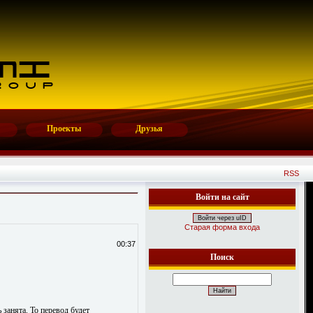
Проекты
Друзья
RSS
Войти на сайт
Войти через uID
Старая форма входа
00:37
Поиск
ь занята. То перевод будет