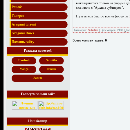
выкладываться только на форуме для 
Ранобэ
скачивать с "Архива субтитров".
Галерея
Ну а теперь быстро все на форум за
Aragami torrent
Категория:
Subtitles
| Просмотров: 2130 | До
Aragami Raws
Всего комментариев:
0
Помощь сайту
Разделы новостей
Hardsub
Subtitles
Manga
Ranobe
Разное
Голосуем за наш сайт
Наш баннер