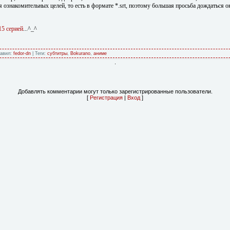
ознакомительных целей, то есть в формате *.srt, поэтому большая просьба дождаться ок
15 серией
...^_^
бавил:
fedor-dn
| Теги:
субтитры
,
Bokurano
,
аниме
.
Добавлять комментарии могут только зарегистрированные пользователи.
[
Регистрация
|
Вход
]