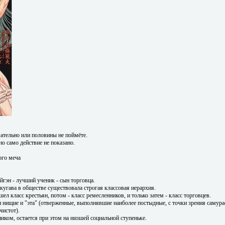
ательно или половины не поймёте.
но само действие не показано.
ого меча
йгэн - лучший ученик - сын торговца.
окугава в обществе существовала строгая классовая иерархия.
л класс крестьян, потом - класс ремесленников, и только затем - класс торговцев.
 нищие и "эта" (отверженные, выполнявшие наиболее постыдные, с точки зрения самурае
чистот).
иком, остается при этом на низшей социальной ступеньке.