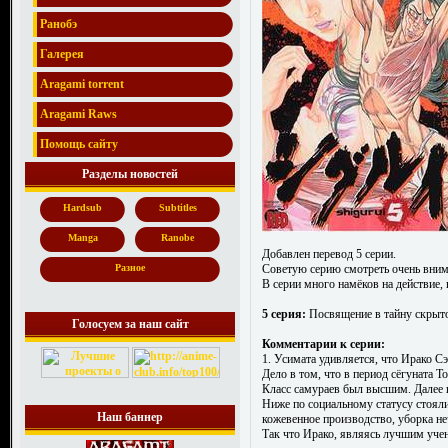
Ранобэ
Галерея
Aragami torrent
Aragami Raws
Помощь сайту
Разделы новостей
Hardsub
Subtitles
Manga
Ranobe
Добавлен перевод 5 серии.
Советую серию смотреть очень вним
Разное
В серии много намёков на действие, 
5 серия:
Посвящение в тайну скрыт
Голосуем за наш сайт
Комментарии к серии:
1. Усимата удивляется, что Ирако Сэ
Дело в том, что в период сёгуната Т
Класс самураев был высшим. Далее ше
Ниже по социальному статусу стояли
Наш баннер
кожевенное производство, уборка не
Так что Ирако, являясь лучшим учен