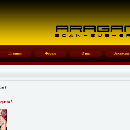
Главная
Форум
О нас
Вакансии
ью 5
мертью 5