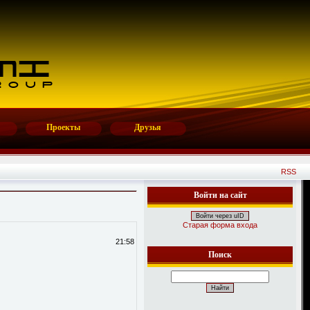
Проекты
Друзья
RSS
Войти на сайт
Войти через uID
Старая форма входа
21:58
Поиск