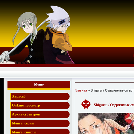
Меню
Главная
» Shigurui / Одержимые смерт
Хардсаб
Shigurui / Одержимые с
OnLine просмотр
Архив субтитров
Манга: серии
Манга: синглы