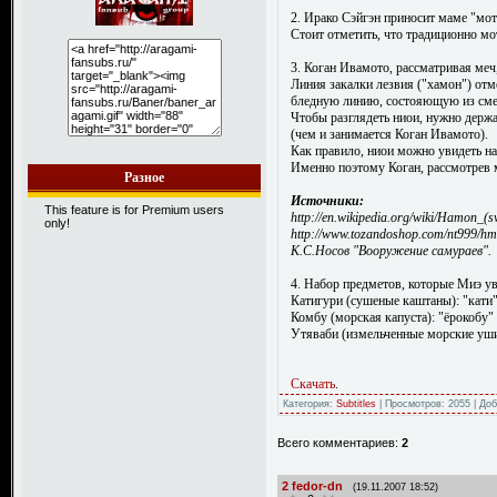
2. Ирако Сэйгэн приносит маме "мот
Стоит отметить, что традиционно мо
3. Коган Ивамото, рассматривая меч,
Линия закалки лезвия ("хамон") отм
бледную линию, состояющую из смес
Чтобы разглядеть ниои, нужно держа
(чем и занимается Коган Ивамото).
Как правило, ниои можно увидеть н
Именно поэтому Коган, рассмотрев м
Разное
Источники:
This feature is for Premium users
http://en.wikipedia.org/wiki/Hamon_(
only!
http://www.tozandoshop.com/nt999/h
К.С.Носов "Вооружение самураев".
4. Набор предметов, которые Миэ ув
Катигури (сушеные каштаны): "кати" 
Комбу (морская капуста): "ёрокобу" 
Утяваби (измельченные морские уши)
Скачать
.
Категория:
Subtitles
| Просмотров: 2055 | До
Всего комментариев:
2
2
fedor-dn
(19.11.2007 18:52)