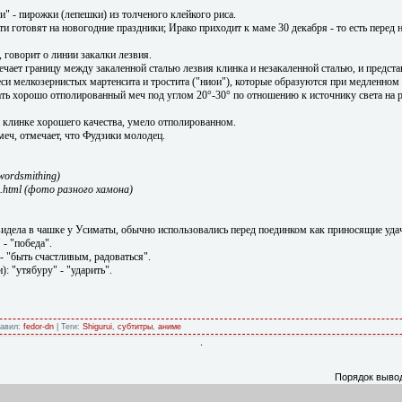
и" - пирожки (лепешки) из толченого клейкого риса.
ти готовят на новогодние праздники; Ирако приходит к маме 30 декабря - то есть перед
 говорит о линии закалки лезвия.
ечает границу между закаленной сталью лезвия клинка и незакаленной сталью, и предст
и мелкозернистых мартенсита и тростита ("ниои"), которые образуются при медленном 
ть хорошо отполированный меч под углом 20°-30° по отношению к источнику света на р
а клинке хорошего качества, умело отполированном.
еч, отмечает, что Фудзики молодец.
swordsmithing)
m.html (фото разного хамона)
идела в чашке у Усиматы, обычно использовались перед поединком как приносящие уда
- "победа".
- "быть счастливым, радоваться".
: "утябуру" - "ударить".
бавил:
fedor-dn
| Теги:
Shigurui
,
субтитры
,
аниме
.
Порядок выво