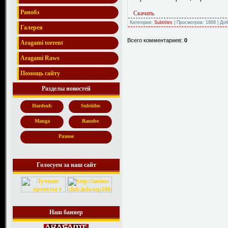
Ранобэ
Скачать
.
Категория:
Subtitles
| Просмотров: 1868 | До
Галерея
Всего комментариев:
0
Aragami torrent
Aragami Raws
Помощь сайту
Разделы новостей
Hardsub
Subtitles
Manga
Ranobe
Разное
Голосуем за наш сайт
Наш баннер