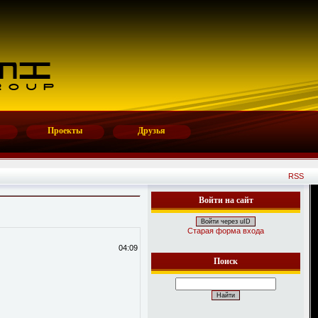
Проекты
Друзья
RSS
Войти на сайт
Войти через uID
Старая форма входа
04:09
Поиск