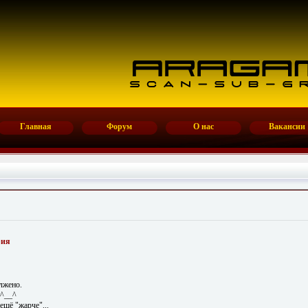
Главная
Форум
О нас
Вакансии
рия
лжено.
 ^__^
ещё "жарче"...