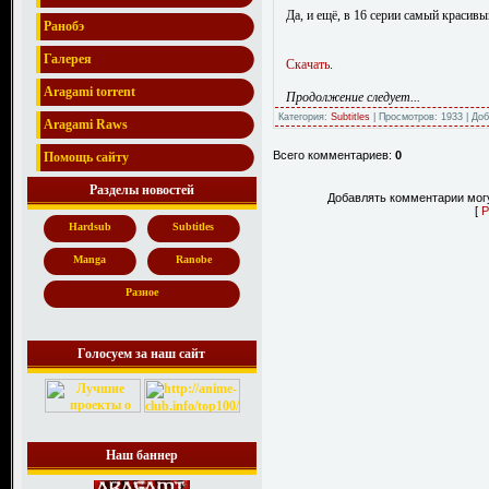
Да, и ещё, в 16 серии самый красивы
Ранобэ
Галерея
Скачать
.
Aragami torrent
Продолжение следует...
Категория:
Subtitles
| Просмотров: 1933 | До
Aragami Raws
Всего комментариев:
0
Помощь сайту
Разделы новостей
Добавлять комментарии могу
[
Р
Hardsub
Subtitles
Manga
Ranobe
Разное
Голосуем за наш сайт
Наш баннер