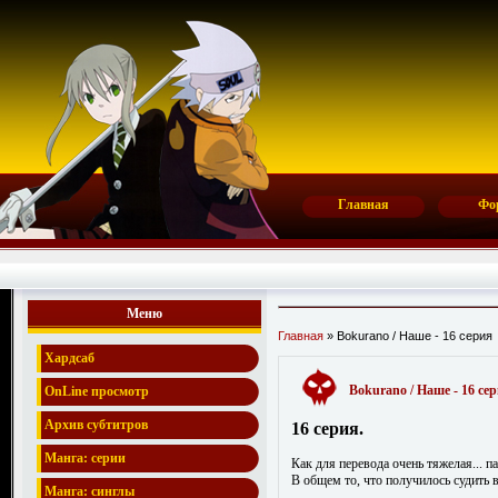
Главная
Фо
Меню
Главная
» Bokurano / Наше - 16 серия
Хардсаб
Bokurano / Наше - 16 се
OnLine просмотр
Архив субтитров
16 серия.
Манга: серии
Как для перевода очень тяжелая... па
В общем то, что получилось судить 
Манга: синглы