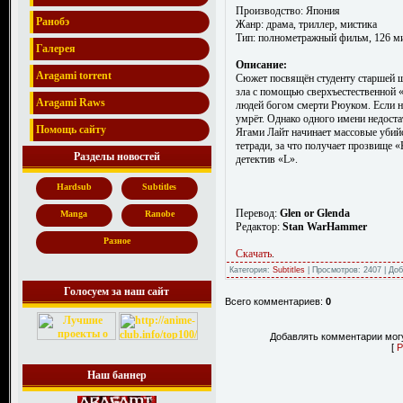
Производство: Япония
Ранобэ
Жанр: драма, триллер, мистика
Тип: полнометражный фильм, 126 м
Галерея
Описание:
Aragami torrent
Сюжет посвящён студенту старшей 
зла с помощью сверхъестественной 
Aragami Raws
людей богом смерти Рюуком. Если на
умрёт. Однако одного имени недоста
Помощь сайту
Ягами Лайт начинает массовые убий
тетради, за что получает прозвище «
Разделы новостей
детектив «L».
Hardsub
Subtitles
Перевод:
Glen or Glenda
Manga
Ranobe
Редактор:
Stan WarHammer
Разное
Скачать
.
Категория:
Subtitles
| Просмотров: 2407 | До
Голосуем за наш сайт
Всего комментариев:
0
Добавлять комментарии могу
[
Р
Наш баннер