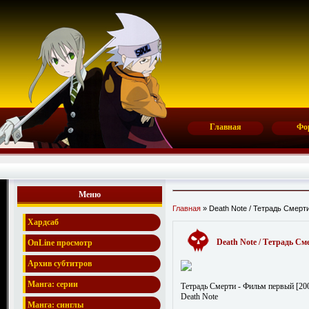
Главная
Фо
Меню
Главная
» Death Note / Тетрадь Смерт
Хардсаб
Death Note / Тетрадь С
OnLine просмотр
Архив субтитров
Манга: серии
Тетрадь Смерти - Фильм первый [20
Death Note
Манга: синглы