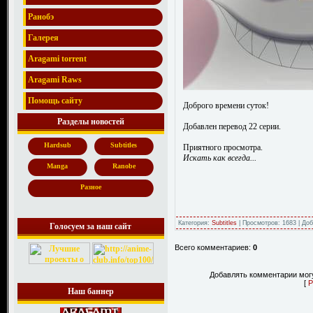
Ранобэ
Галерея
Aragami torrent
Aragami Raws
Помощь сайту
Доброго времени суток!
Разделы новостей
Добавлен перевод 22 серии.
Hardsub
Subtitles
Приятного просмотра.
Искать как всегда...
Manga
Ranobe
Разное
Категория:
Subtitles
| Просмотров: 1683 | До
Голосуем за наш сайт
Всего комментариев:
0
Добавлять комментарии могу
[
Р
Наш баннер