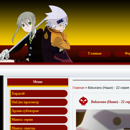
Главная
Фо
Меню
Главная
» Bokurano (Наше) - 22 серия
Хардсаб
Bokurano (Наше) - 22 се
OnLine просмотр
Архив субтитров
Манга: серии
Манга: синглы