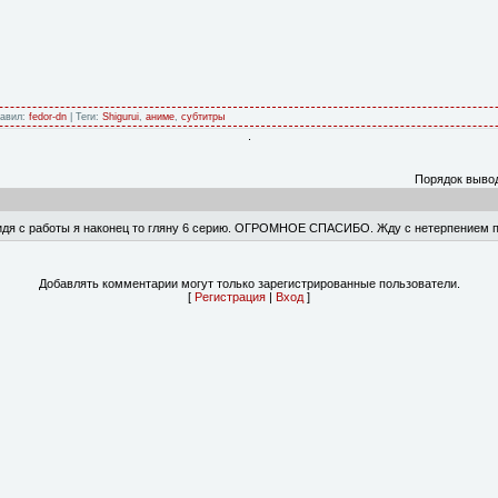
бавил:
fedor-dn
| Теги:
Shigurui
,
аниме
,
субтитры
.
Порядок выво
ридя с работы я наконец то гляну 6 серию. ОГРОМНОЕ СПАСИБО. Жду с нетерпением 
Добавлять комментарии могут только зарегистрированные пользователи.
[
Регистрация
|
Вход
]