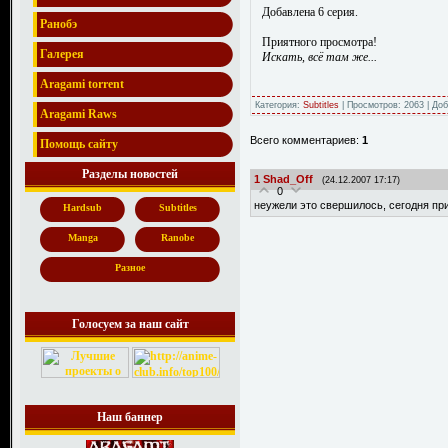
Добавлена 6 серия.
Ранобэ
Приятного просмотра!
Галерея
Искать, всё там же...
Aragami torrent
Категория:
Subtitles
| Просмотров: 2063 | До
Aragami Raws
Всего комментариев:
1
Помощь сайту
Разделы новостей
1
Shad_Off
(24.12.2007 17:17)
0
неужели это свершилось, сегодня п
Hardsub
Subtitles
Manga
Ranobe
Разное
Голосуем за наш сайт
Наш баннер