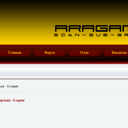
Главная
Форум
О нас
Вакансии
ю) - 6 серия
ртью) - 6 серия