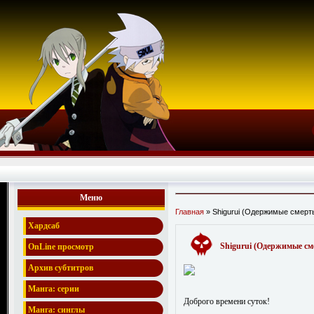
Меню
Главная
» Shigurui (Одержимые смерть
Хардсаб
Shigurui (Одержимые сме
OnLine просмотр
Архив субтитров
Манга: серии
Доброго времени суток!
Манга: синглы