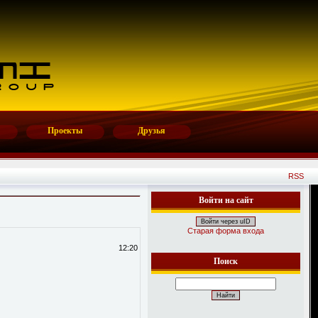
Проекты
Друзья
RSS
Войти на сайт
Войти через uID
Старая форма входа
12:20
Поиск