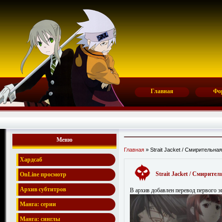
Главная
Фо
Меню
Главная
» Strait Jacket / Смирительна
Хардсаб
Strait Jacket / Смирите
OnLine просмотр
Архив субтитров
В архив добавлен перевод первого э
Манга: серии
Манга: синглы