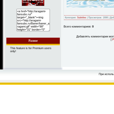
Категория:
Subtitles
| Просмотров: 1898 | До
Всего комментариев:
0
Добавлять комментарии могу
[
Р
Разное
This feature is for Premium users
only!
При исполь