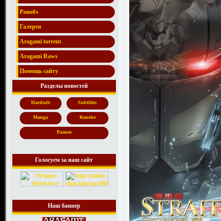
Ранобэ
Галерея
Aragami torrent
Aragami Raws
Помощь сайту
Разделы новостей
Hardsub
Subtitles
Manga
Ranobe
Разное
Голосуем за наш сайт
Наш баннер