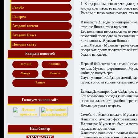
1. Когда ронины решают, что для док
Ранобэ
нибудь сразиться, то вспоминают п
Ронины высоко замахиваются, так ка
Галерея
В возрасте 21 года (ориентировочно
Aragami torrent
столице Японии того времени.
Его появление не осталось незамече
Aragami Raws
поколений преподавала фехтование п
лет являлись сёгунами Японии.
Помощь сайту
Отец Мусаси - Мунисай - ранее столк
поединках двоих представителей это
Разделы новостей
бежать из Киото.
Первый бой состоялся с главой сем
Hardsub
Subtitles
мечом, Мусаси - деревянным. Мусас
избил до полусмерти.
Manga
Ranobe
Слуги утащили Сэйдзиро домой, где 
пучок волос на голове, свидетельст
Разное
Ёсиока Дэнситиро, брат Сэйдзиро, 
Тот беззаботно опоздал к назначенно
Голосуем за наш сайт
после начала схватки разбил череп 
Дэнситиро упал замертво.
Семейство Ёсиока послало Мусаси е
Ханситиро, лучшего фехтовальщика 
На этот раз Мусаси прибыл на место
поджидая противника.
Наш баннер
Ханситиро появился в полном боев
вооруженных слуг, с твердым намере