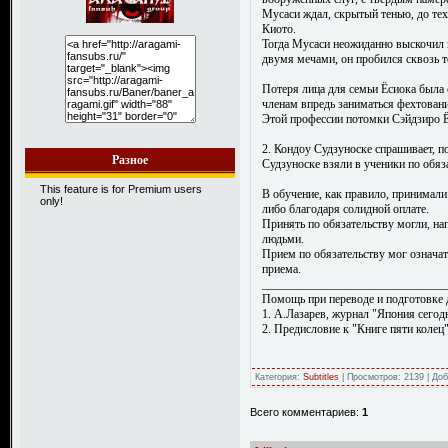
Мусаси ждал, скрытый тенью, до тех 
Киото.
Тогда Мусаси неожиданно выскочил 
двумя мечами, он пробился сквозь то
Потеря лица для семьи Ёсиока была с
членам впредь заниматься фехтован
Этой профессии потомки Сэйдзиро Ё
2. Кондоу Судзуноске спрашивает, по
Разное
Судзуноске взяли в ученики по обяз
This feature is for Premium users
В обучение, как правило, принимал
only!
либо благодаря солидной оплате.
Принять по обязательству могли, на
людьми.
Прием по обязательству мог означат
приема.
_______________________________
Помощь при переводе и подготовке 
1. А.Лазарев, журнал "Япония сегод
2. Предисловие к "Книге пяти коле
Категория:
Subtitles
| Просмотров: 2139 | До
Всего комментариев:
1