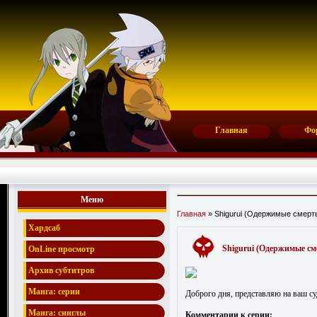
Главная
Фо
Меню
Главная
» Shigurui (Одержимые смерть
Хардсаб
Shigurui (Одержимые сме
OnLine просмотр
Архив субтитров
Манга: серии
Доброго дня, представляю на ваш суд
Манга: синглы
Комментарии к серии: