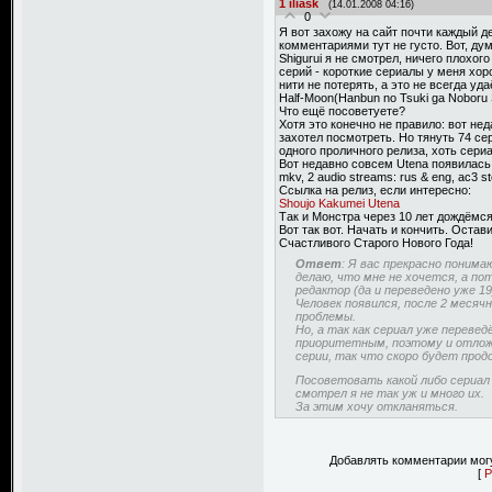
1
iliask
(14.01.2008 04:16)
0
Я вот захожу на сайт почти каждый ден
комментариями тут не густо. Вот, ду
Shigurui я не смотрел, ничего плохого
серий - короткие сериалы у меня хор
нити не потерять, а это не всегда уда
Half-Moon(Hanbun no Tsuki ga Noboru S
Что ещё посоветуете?
Хотя это конечно не правило: вот не
захотел посмотреть. Но тянуть 74 сер
одного проличного релиза, хоть сериа
Вот недавно совсем Utena появилась 
mkv, 2 audio streams: rus & eng, ac3 s
Ссылка на релиз, если интересно:
Shoujo Kakumei Utena
Так и Монстра через 10 лет дождёмся
Вот так вот. Начать и кончить. Остав
Счастливого Старого Нового Года!
Ответ
: Я вас прекрасно понима
делаю, что мне не хочется, а по
редактор (да и переведено уже 19
Человек появился, после 2 месяч
проблемы.
Но, а так как сериал уже перевед
приоритетным, поэтому и отложе
серии, так что скоро будет прод
Посоветовать какой либо сериал -
смотрел я не так уж и много их.
За этим хочу откланяться.
Добавлять комментарии могу
[
Р