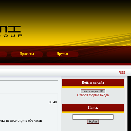
Проекты
Друзья
RSS
Войти на сайт
Войти через uID
Старая форма входа
03:40
Поиск
ока не посмотрите обе части