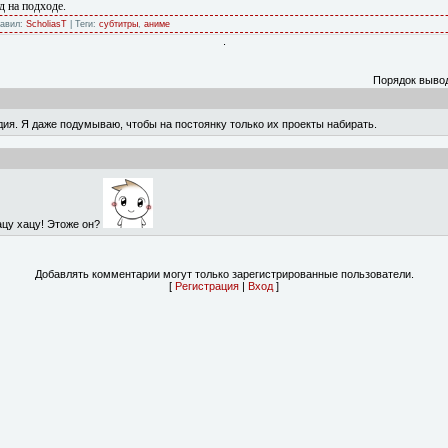
д на подходе.
бавил:
ScholiasT
| Теги:
субтитры
,
аниме
.
Порядок выво
удия. Я даже подумываю, чтобы на постоянку только их проекты набирать.
хацу хацу! Этоже он?
Добавлять комментарии могут только зарегистрированные пользователи.
[
Регистрация
|
Вход
]