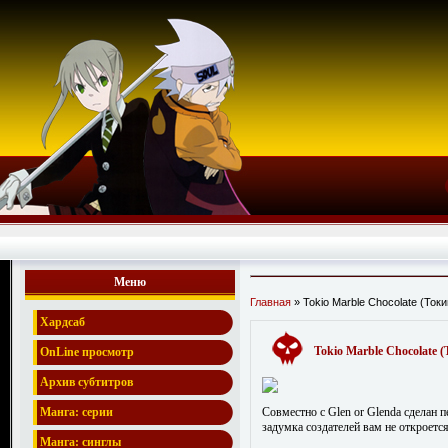
Меню
Главная
» Tokio Marble Chocolate (То
Хардсаб
Tokio Marble Chocolat
OnLine просмотр
Архив субтитров
Совместно с Glen or Glenda сделан 
Манга: серии
задумка создателей вам не откроется
Манга: синглы