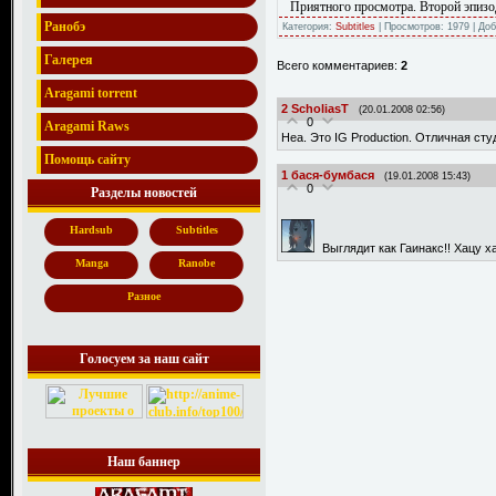
Приятного просмотра. Второй эпизо
Ранобэ
Категория:
Subtitles
| Просмотров: 1979 | До
Галерея
Всего комментариев:
2
Aragami torrent
2
ScholiasT
(20.01.2008 02:56)
0
Aragami Raws
Неа. Это IG Production. Отличная ст
Помощь сайту
1
бася-бумбася
(19.01.2008 15:43)
0
Разделы новостей
Hardsub
Subtitles
Выглядит как Гаинакс!! Хацу 
Manga
Ranobe
Разное
Голосуем за наш сайт
Наш баннер