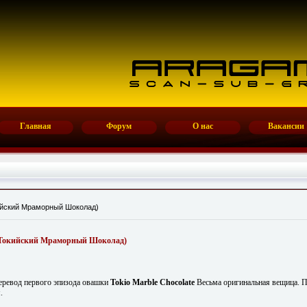
Главная
Форум
О нас
Вакансии
кийский Мраморный Шоколад)
e (Токийский Мраморный Шоколад)
перевод первого эпизода овашки
Tokio Marble Chocolate
Весьма оригинальная вещица. П
.