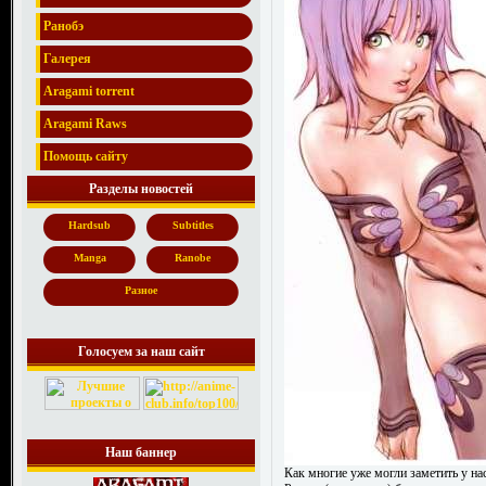
Ранобэ
Галерея
Aragami torrent
Aragami Raws
Помощь сайту
Разделы новостей
Hardsub
Subtitles
Manga
Ranobe
Разное
Голосуем за наш сайт
Наш баннер
Как многие уже могли заметить у на