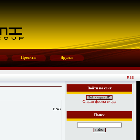
Проекты
Друзья
RSS
Войти на сайт
Войти через uID
Старая форма входа
11:43
Поиск