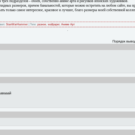
из трех подразделов - обоев, собственно аниме арта и рисунков японских художников.
идных размеров, причем банальностей, которые можно встретить на любом сайте, вы пр
ать только самое интересное, красивое и лучшее, благо размеры моей собственной колл
авил:
StanWarHammer
| Теги:
разное
,
wallpaper
,
Аниме Арт
.
Порядок выво
авааай