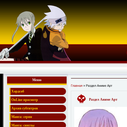
Меню
Главная
» Раздел Аниме Арт
Хардсаб
Раздел Аниме Арт
OnLine просмотр
Архив субтитров
Манга: серии
Манга: синглы