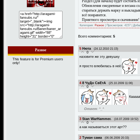
Раздел (для начала) будет состоять 
Обновления ежедневные и весьма сол
стараться держать марку и выкладыв
всё понравится.
Приятного просмотра и скачивания!
Категория:
Разное
| Просмотров: 4157 | Доб
Всего комментариев:
5
5
Нюта
(24.12.2010 21:15)
Разное
0
назовите же эту девушку
This feature is for Premium users
only!
я просто влюбилась в неё
4
8 ЧуДо СвЕтА
(25.10.2009 11:06)
0
Кааааа
Ответ
: ^_^
3
Stan WarHammer.
(16.07.2009 19:52)
0
а как называеться этот арт??
2
Туман сама
(06.06.2009 20:33)