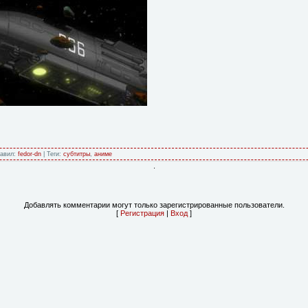
бавил:
fedor-dn
| Теги:
субтитры
,
аниме
.
Добавлять комментарии могут только зарегистрированные пользователи.
[
Регистрация
|
Вход
]