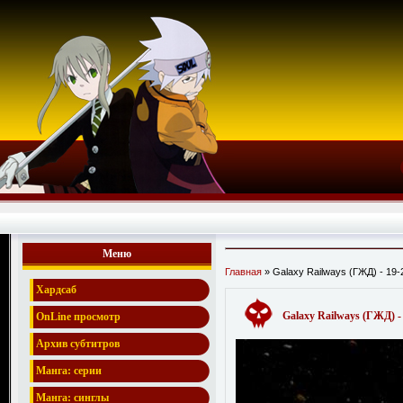
Меню
Главная
» Galaxy Railways (ГЖД) - 19-
Хардсаб
Galaxy Railways (ГЖД) -
OnLine просмотр
Архив субтитров
Манга: серии
Манга: синглы