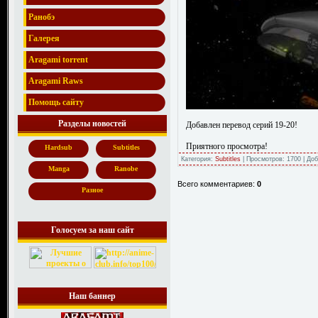
Ранобэ
Галерея
Aragami torrent
Aragami Raws
Помощь сайту
Разделы новостей
Добавлен перевод серий 19-20!
Приятного просмотра!
Hardsub
Subtitles
Категория:
Subtitles
| Просмотров: 1700 | До
Manga
Ranobe
Всего комментариев:
0
Разное
Голосуем за наш сайт
Наш баннер