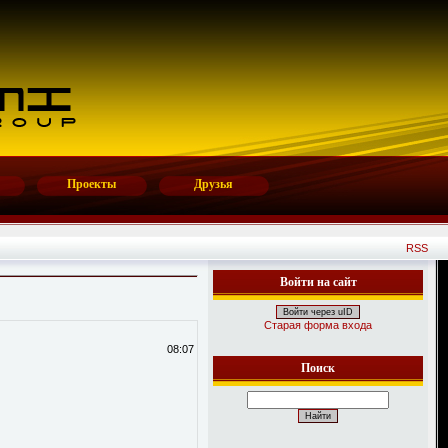
Проекты
Друзья
RSS
Войти на сайт
Войти через uID
Старая форма входа
08:07
Поиск