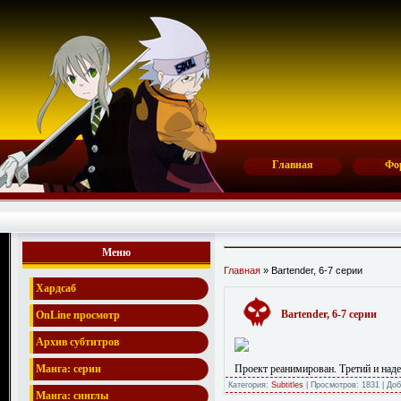
Главная
Фо
Меню
Главная
» Bartender, 6-7 серии
Хардсаб
Bartender, 6-7 серии
OnLine просмотр
Архив субтитров
Проект реанимирован. Третий и наде
Манга: серии
Категория:
Subtitles
| Просмотров: 1831 | До
Манга: синглы