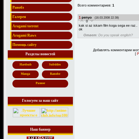
Всего комментариев:
1
Ранобэ
Галерея
1
penyo
(16.03.2008 22:39)
0
kak si az iskam film koga sega ee raz..
Aragami torrent
ok
Ответ
: Do you speak english?
Aragami Raws
Помощь сайту
Добавлять комментарии могу
[
Р
Разделы новостей
Hardsub
Subtitles
Manga
Ranobe
Разное
Голосуем за наш сайт
Наш баннер