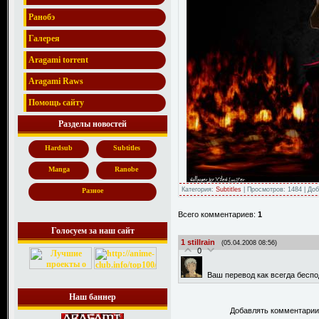
Ранобэ
Галерея
Aragami torrent
Aragami Raws
Помощь сайту
Разделы новостей
Hardsub
Subtitles
Manga
Ranobe
Категория:
Subtitles
| Просмотров: 1484 | До
Разное
Всего комментариев:
1
Голосуем за наш сайт
1
stillrain
(05.04.2008 08:56)
0
Ваш перевод как всегда беспо
Наш баннер
Добавлять комментарии 