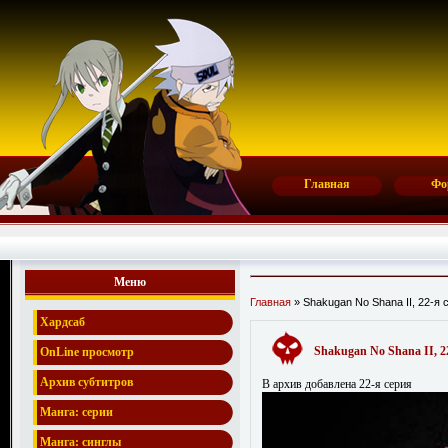
Главная
Фо
Меню
Главная
» Shakugan No Shana II, 22-я 
Хардсаб
Shakugan No Shana II, 2
OnLine просмотр
Архив субтитров
В архив добавлена 22-я серия
Манга: серии
Манга: синглы