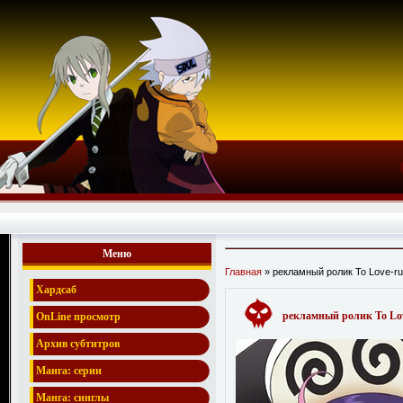
Меню
Главная
» рекламный ролик To Love-ru
Хардсаб
рекламный ролик To Lo
OnLine просмотр
Архив субтитров
Манга: серии
Манга: синглы