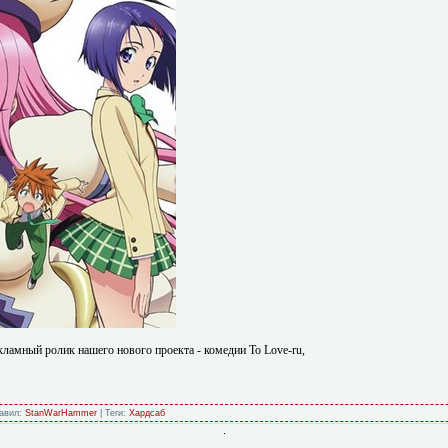
амный ролик нашего нового проекта - комедии To Love-ru,
бавил:
StanWarHammer
| Теги:
Хардсаб
.