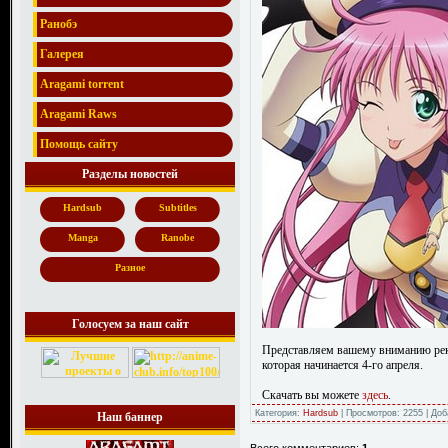
Ранобэ
Галерея
Aragami torrent
Aragami Raws
Помощь сайту
Разделы новостей
Hardsub
Subtitles
Manga
Ranobe
Разное
Голосуем за наш сайт
Представляем вашему вниманию рекл
которая начинается 4-го апреля.
Скачать вы можете
здесь
.
Категория:
Hardsub
| Просмотров: 2255 | До
Наш баннер
Всего комментариев:
1