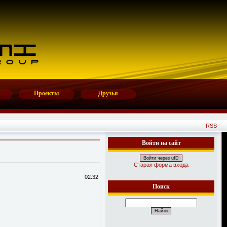
Проекты
Друзья
RSS
Войти на сайт
Войти через uID
Старая форма входа
02:32
Поиск