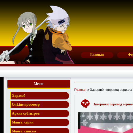
Главная
Фо
Меню
Главная
» Завершён перевод сериала R
Хардсаб
Завершён перевод сериал
OnLine просмотр
Архив субтитров
Манга: серии
Манга: синглы