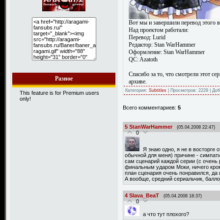
Вот мы и завершили перевод этого в
Над проектом работали:
Перевод: Lurid
Редактор: Stan WarHammer
Оформление: Stan WarHammer
QC: Azatoth
Спасибо за то, что смотрели этот с
Разное
архиве.
Категория:
Subtitles
| Просмотров: 2229 | До
This feature is for Premium users
only!
Всего комментариев:
5
5
StanWarHammer
(05.04.2008 22:47)
0
Я знаю одно, я не в восторге 
обычной для меня) причине - симпати
сам сценарий каждой серии (с очень
финальным ударом Моки, ничего кром
план сценария очень понравился, да 
А вообще, средний сериальчик, балл
4
Slava_BeaT
(05.04.2008 18:37)
0
а что тут плохого?