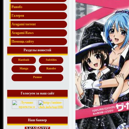
Ранобэ
Галерея
Aragami torrent
Aragami Raws
Помощь сайту
Разделы новостей
Hardsub
Subtitles
Manga
Ranobe
Разное
Голосуем за наш сайт
Наш баннер