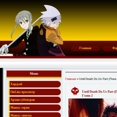
Главная
Фо
Меню
Главная
» Until Death Do Us Part (Пока
Хардсаб
Until Death Do Us Part (
OnLine просмотр
Глава 2
Архив субтитров
Манга: серии
Манга: синглы