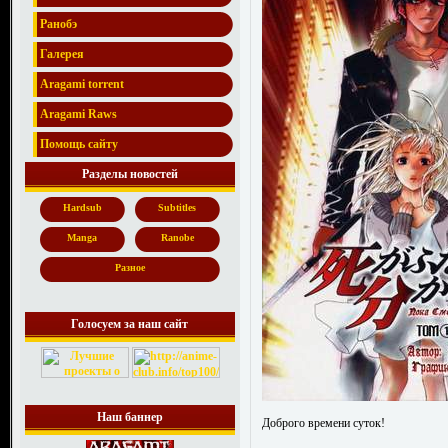
Ранобэ
Галерея
Aragami torrent
Aragami Raws
Помощь сайту
Разделы новостей
Hardsub
Subtitles
Manga
Ranobe
Разное
Голосуем за наш сайт
Наш баннер
Доброго времени суток!