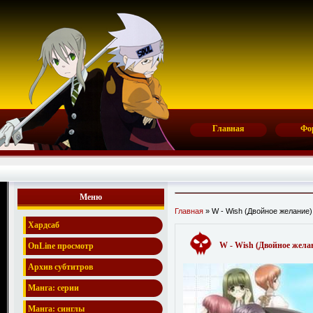
Главная
Фо
Меню
Главная
» W - Wish (Двойное желание)
Хардсаб
W - Wish (Двойное жела
OnLine просмотр
Архив субтитров
Манга: серии
Манга: синглы