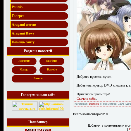
Ранобэ
Галерея
Aragami torrent
Aragami Raws
Помощь сайту
Разделы новостей
Hardsub
Subtitles
Manga
Ranobe
Доброго времени суток!
Разное
Добавлен перевод DVD-спешала к э
Приятного просмотра!
Голосуем за наш сайт
Скачать сабы
.
Категория:
Subtitles
| Просмотров: 1606 | До
Всего комментариев:
0
Наш баннер
Добавлять комментарии могу
[
Р