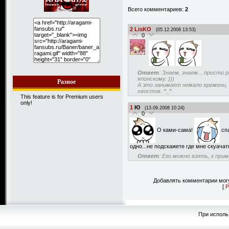
Всего комментариев:
2
2
LisKO
(05.12.2008 13:53)
0
Ответ
: Знаем, знаем... прост
японскому. )))
Разное
А это занимает немало времени, 
хвостов. ^_^
This feature is for Premium users
only!
1
Ю
(13.09.2008 10:24)
0
О ками-сама!
спа
одно...не подскажете где мне скуача
Ответ
: Его можно взять, к при
Добавлять комментарии могу
[
Р
При исполь