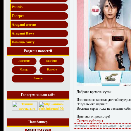
Ранобэ
Галерея
Aragami torrent
Aragami Raws
Помощь сайту
Разделы новостей
Hardsub
Subtitles
Manga
Ranobe
Разное
Доброго времени суток!
Голосуем за наш сайт
Извиняемся за столь долгий перерыв.
"Идеального парня"!!!
Восьмая серия тоже не заставит себя
Приятного просмотра!
Скачать субтитры
.
Наш баннер
Категория:
Subtitles
| Просмотров: 1427 | До