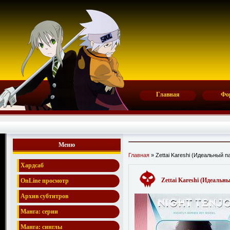
Главная
Фо
Меню
Главная
» Zettai Kareshi (Идеальный п
Хардсаб
Zettai Kareshi (Идеальны
OnLine просмотр
Архив субтитров
Манга: серии
Манга: синглы