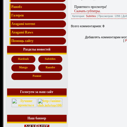
Приятного просмотра!
Ранобэ
Скачать субтитры
.
Галерея
Категория:
Subtitles
| Просмотров: 1356 | До
Aragami torrent
Всего комментариев:
0
Aragami Raws
Добавлять комментарии могу
[
Р
Помощь сайту
Разделы новостей
Hardsub
Subtitles
Manga
Ranobe
Разное
Голосуем за наш сайт
Наш баннер