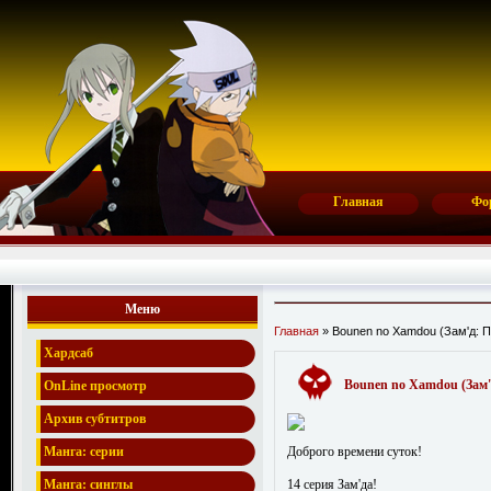
Главная
Фо
Меню
Главная
» Bounen no Xamdou (Зам'д: 
Хардсаб
Bounen no Xamdou (Зам'
OnLine просмотр
Архив субтитров
Доброго времени суток!
Манга: серии
14 серия Зам'да!
Манга: синглы