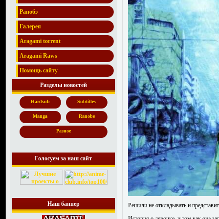
Ранобэ
Галерея
Aragami torrent
Aragami Raws
Помощь сайту
Разделы новостей
Hardsub
Subtitles
Manga
Ranobe
Разное
Голосуем за наш сайт
Наш баннер
Решили не откладывать и представит
История о девочке, и том как она за