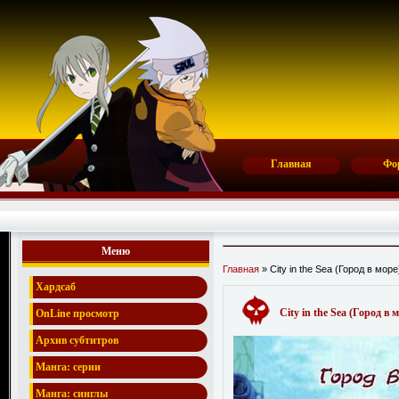
Главная
Фо
Меню
Главная
» City in the Sea (Город в море
Хардсаб
City in the Sea (Город в 
OnLine просмотр
Архив субтитров
Манга: серии
Манга: синглы