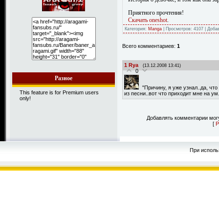
Приятного прочтения!
Скачать oneshot
.
Категория:
Manga
| Просмотров: 4107 | Доба
Всего комментариев:
1
1
Rya
(13.12.2008 13:41)
0
Разное
"Причину, я уже узнал..да, что
This feature is for Premium users
из песни..вот что приходит мне на ум
only!
Добавлять комментарии могу
[
Р
При исполь