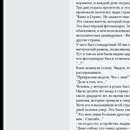
поражена, и каждый день подъед
Три дня отдыха пролетели, и это
провожали почти все люди стра
"Кино и Гермес. Не окажете нам
Это сказал житель, который под
Это был чёрный фотоаппарат. З
объективом, в нём использовалас
металлических цилиндриках - Ки
другие страны.
У него был стандартный 50 мм о
матерчатый ремень, позволяющи
Тут и там на нём были видны ца
что фотоаппарат был в отлично
"...?"
Кино вскинула голову. Увидев, ч
расспрашивать.
"Прекрасная модель. Что с ним?
"Дело в том, что..."
Человек, у которого в руках был
Около десяти лет назад в стран
около двадцати лет, во время св
ранения, которые привели к сме
Хотя его и выхаживали всей стра
дней человек умер. Это было так
"Это моя самая большая драгоцен
вам... Спасибо..."
- он отдал это устройство людям
"Даже сейчас это самое ценное, 