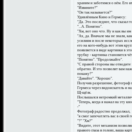
храним и заботимся о нём. Его и
"Извините?"
"Он так называется?"
Удивлённым Кино и Гермесу:
"Да. Это последнее, что сказал т
"...А. Понятно".
"Хм, вот оно что. Ну и как вы и
"Ах, да. Вначале мы не знали, к
усилиям и после некоторых иссл
его на кого-нибудь вот этим круг
появляется в виде картинки в эт
трубку - картинка становится ч
"Понятно". "Продолжайте".
"С правой стороны вы отводите 
обратно. И это позволит вам нажа
покажу?"
"Давайте". "Хорошо".
Получив разрешение, фотограф п
Гермеса через видоискатель и на
Щ-щёлк.
Послышался негромкий металлич
"Теперь, когда я нажал на эту кн
-"
Фотограф радостно продолжал,
"я смог запечатлеть вас в своей
"?" "Хм?"
"Видите, этот механизм позволяе
правого глаза в голову, ваша ка