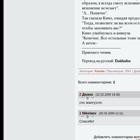
образом, я всегда смогу вспомни
мгновение исчезает".
"А... Понятно".
Так сказала Кино, ожидая прод
"Тогда, позволите ли вы всем о
чтобы запомнить вас?"
Кино улыбнулась и кивнула.
"Конечно. Все остальные тоже х
А затем -
-------------------------------
Приятного чтения.
Перевод на русский:
Daidzobu
Категория:
Ranobe
| Просмотров: 2047 | Доб
Всего комментариев:
2
2
Диана
(12.02.2009 18:46)
0
спс мангу)спс
1
Nikolaev
(05.02.2009 12:11)
0
Спасибо!
Добавлять комментарии могу