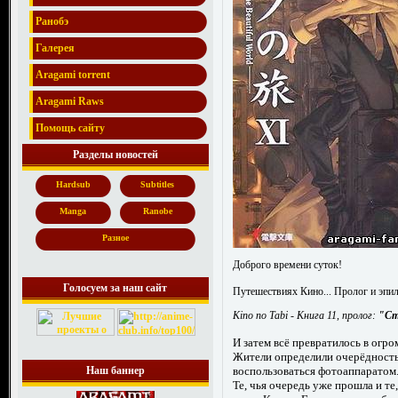
Ранобэ
Галерея
Aragami torrent
Aragami Raws
Помощь сайту
Разделы новостей
Hardsub
Subtitles
Manga
Ranobe
Разное
Доброго времени суток!
Голосуем за наш сайт
Путешествиях Кино... Пролог и эпил
Kino no Tabi - Книга 11, пролог:
"Ст
И затем всё превратилось в огр
Жители определили очерёдность
воспользоваться фотоаппаратом
Наш баннер
Те, чья очередь уже прошла и те