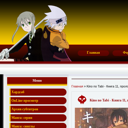
Главная
Фо
Меню
Главная
» Kino no Tabi - Книга 11, прол
Хардсаб
Kino no Tabi - Книга 11,
OnLine просмотр
Архив субтитров
Манга: серии
Манга: синглы