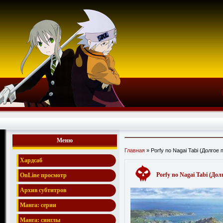
Меню
Главная
» Porfy no Nagai Tabi (Долгое
Хардсаб
Porfy no Nagai Tabi (Дол
OnLine просмотр
Архив субтитров
Манга: серии
Манга: синглы