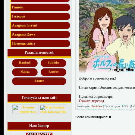
Ранобэ
Галерея
Aragami torrent
Aragami Raws
Помощь сайту
Разделы новостей
Hardsub
Subtitles
Manga
Ranobe
Доброго времени суток!
Разное
Пятая серия. Внесены исправления в
Приятного просмотра!
Голосуем за наш сайт
Скачать перевод
.
Категория:
Subtitles
| Просмотров: 1295 | До
Всего комментариев:
0
Наш баннер