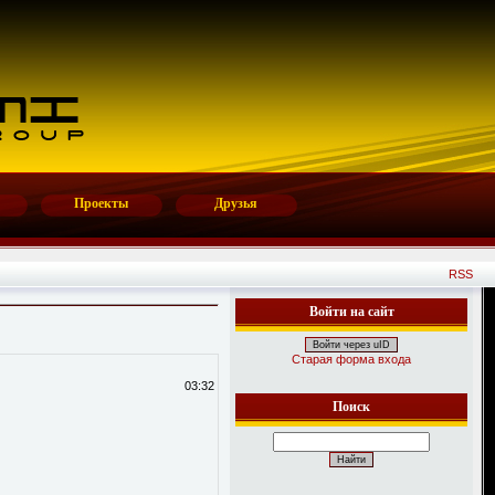
Проекты
Друзья
RSS
Войти на сайт
Войти через uID
Старая форма входа
03:32
Поиск