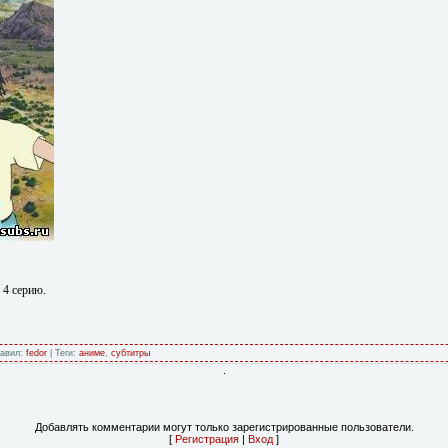
 4 серию.
бавил:
fedor
| Теги:
аниме
,
субтитры
.
Добавлять комментарии могут только зарегистрированные пользователи.
[
Регистрация
|
Вход
]