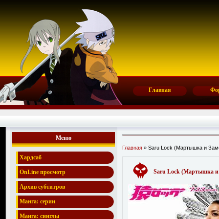
Главная
Фо
Меню
Главная
» Saru Lock (Мартышка и Замо
Хардсаб
Saru Lock (Мартышка и З
OnLine просмотр
Архив субтитров
Манга: серии
Манга: синглы