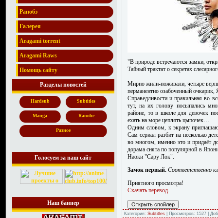
Ранобэ
Галерея
Aragami torrent
Aragami Raws
"В природе встречаются замки, откр
Тайный трактат о секретах слесарног
Помощь сайту
Мирно жили-поживали, четыре верны
Разделы новостей
перманентно озабоченный очкарик, 
Справедливости и правильная во вс
Hardsub
Subtitles
тут, на их голову посыпались мно
районе, то в школе для девочек по
Manga
Ranobe
ехать на море цеплять цыпочек…
Одним словом, к экрану приглашаю
Разное
Сам сериал разбит на несколько де
во многом, именно это и придаёт д
дорама снята по популярной в Япон
Наоки "Сару Лок".
Голосуем за наш сайт
Замок первый.
Соответственно кл
Приятного просмотра!
Скачать перевод
.
Наш баннер
Категория:
Subtitles
| Просмотров: 1527 | До