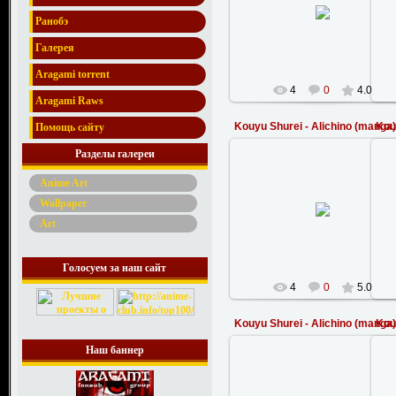
11.05.2009
Ранобэ
AragamiGod
Галерея
Aragami torrent
4
0
4.0
Aragami Raws
Kouyu Shurei - Alichino (manga)
Kou
Помощь сайту
Разделы галереи
Anime Art
11.05.2009
Wallpaper
Art
AragamiGod
Голосуем за наш сайт
4
0
5.0
Kouyu Shurei - Alichino (manga)
Kou
Наш баннер
11.05.2009