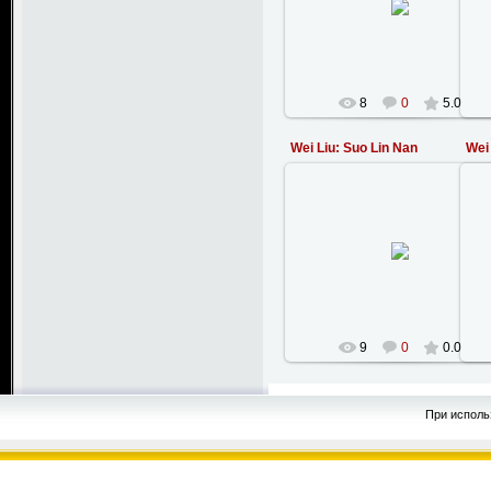
fedor
8
0
5.0
Wei Liu: Suo Lin Nan
Wei
12.03.2009
fedor
9
0
0.0
При исполь