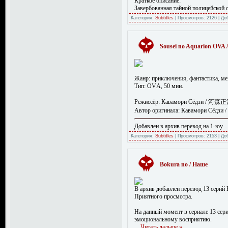
Краткое описание:
Завербованная тайной полицейской 
Категория:
Subtitles
|
Просмотров:
2126
|
До
Sousei no Aquarion OVA 
Жанр: приключения, фантастика, ме
Тип: OVА, 50 мин.
Режиссёр: Кавамори Сёдзи / 河森
Автор оригинала: Кавамори Сёдз
Добавлен в архив перевод на 1-юу
.
Категория:
Subtitles
|
Просмотров:
2153
|
До
Bokura no / Наше
В архив добавлен перевод 13 серий 
Приятного просмотра.
На данный момент в сериале 13 сери
эмоциональному восприятию.
...
Читать дальше »