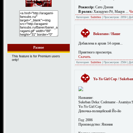
Режиссёр:
Сато Дзюня
В ролях:
Хасидумэ Рё, Мацуя
...
Чи
Категория:
Subtitles
|
Просмотров:
2859
|
До
Bokurano / Наше
Добавлена в архив 14 серия...
Разное
Приятного просмотра.
This feature is for Premium users
Скачать
.
only!
Категория:
Subtitles
|
Просмотров:
2584
|
До
Yo-Yo Girl Cop / Sukeban
Название:
Sukeban Deka: Codename - Asamiya S
Yo-Yo Girl Cop
Девочка-полицейский Йо-йо
Год: 2006
Производство: Япония