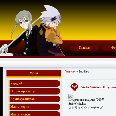
Главная
Фо
Главная
»
Subtitles
Меню
Хардсаб
Strike Witches / Штурм
OnLine просмотр
Архив субтитров
Штурмовые ведьмы [2007]
Strike Witches
Манга: серии
ストライクウィッチーズ
Манга: синглы