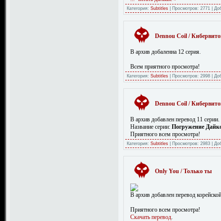
Категория:
Subtitles
|
Просмотров:
2771
|
До
Dennou Coil / Кибервит
В архив добаленна 12 серия.
Всем приятного просмотра!
Категория:
Subtitles
|
Просмотров:
2998
|
До
Dennou Coil / Кибервит
В архив добавлен перевод 11 серии.
Название серии:
Погружение Дайк
Приятного всем просмотра!
Категория:
Subtitles
|
Просмотров:
2983
|
До
Only You / Только ты
В архив добавлен перевод корейско
Приятного всем просмотра!
Скачать перевод
.