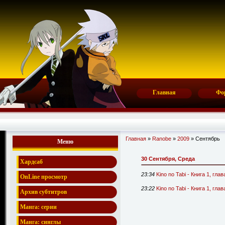
Главная
Фо
Главная
»
Ranobe
»
2009
»
Сентябрь
Меню
30 Сентября, Среда
Хардсаб
23:34
Kino no Tabi - Книга 1, гла
OnLine просмотр
23:22
Kino no Tabi - Книга 1, гла
Архив субтитров
Манга: серии
Манга: синглы