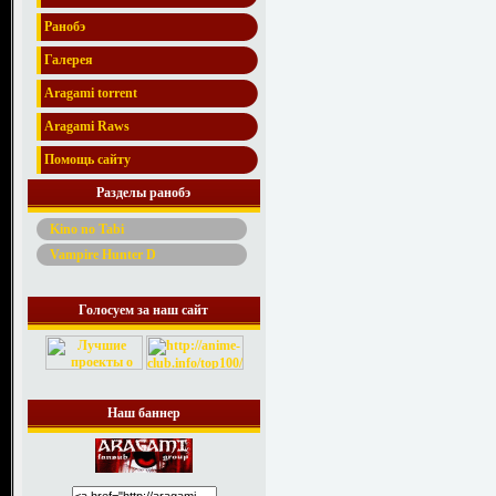
Ранобэ
Галерея
Aragami torrent
Aragami Raws
Помощь сайту
Разделы ранобэ
Kino no Tabi
Vampire Hunter D
Голосуем за наш сайт
Наш баннер