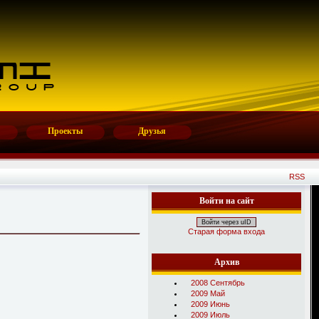
Проекты
Друзья
RSS
Войти на сайт
Войти через uID
Старая форма входа
Архив
2008 Сентябрь
2009 Май
2009 Июнь
2009 Июль