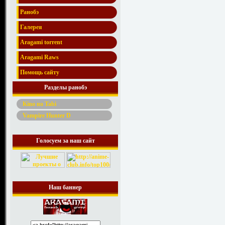
Ранобэ
Галерея
Aragami torrent
Aragami Raws
Помощь сайту
Разделы ранобэ
Kino no Tabi
Vampire Hunter D
Голосуем за наш сайт
Наш баннер