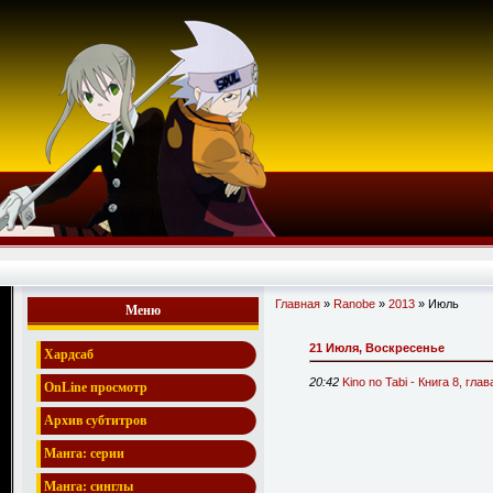
Главная
»
Ranobe
»
2013
»
Июль
Меню
21 Июля, Воскресенье
Хардсаб
20:42
Kino no Tabi - Книга 8, гла
OnLine просмотр
Архив субтитров
Манга: серии
Манга: синглы