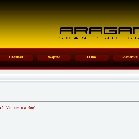
Главная
Форум
О нас
Вакансии
ва 2: "История о любви"