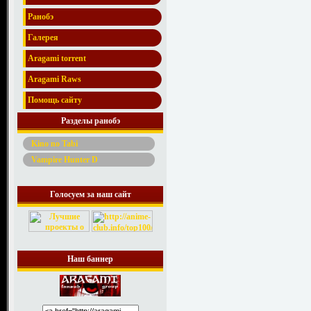
Ранобэ
Галерея
Aragami torrent
Aragami Raws
Помощь сайту
Разделы ранобэ
Kino no Tabi
Vampire Hunter D
Голосуем за наш сайт
Наш баннер