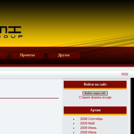
Проекты
Друзья
RSS
Войти на сайт
Войти через uID
Старая форма входа
Архив
2008 Сентябрь
2009 Май
2009 Июнь
2009 Июль