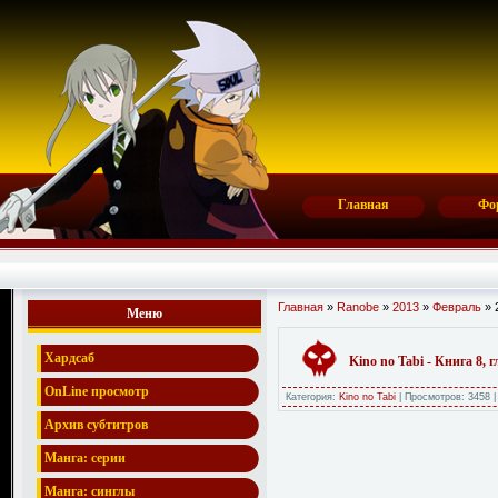
Главная
Фо
Главная
»
Ranobe
»
2013
»
Февраль
»
Меню
Хардсаб
Kino no Tabi - Книга 8, 
OnLine просмотр
Категория:
Kino no Tabi
|
Просмотров:
3458
Архив субтитров
Манга: серии
Манга: синглы