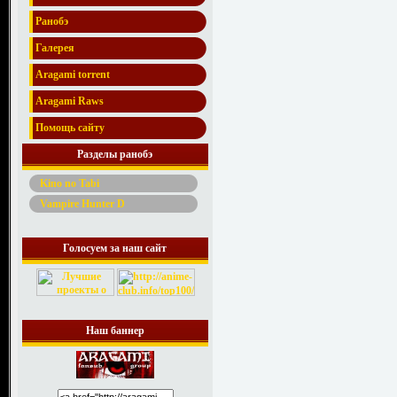
Ранобэ
Галерея
Aragami torrent
Aragami Raws
Помощь сайту
Разделы ранобэ
Kino no Tabi
Vampire Hunter D
Голосуем за наш сайт
Наш баннер