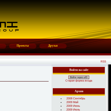
Проекты
Друзья
RSS
Войти на сайт
Войти через uID
Старая форма входа
Архив
2008 Сентябрь
2009 Май
2009 Июнь
2009 Июль