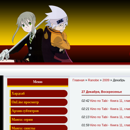
Главная
»
Ranobe
»
2009
»
Декабрь
Меню
27 Декабря, Воскресенье
Хардсаб
02:42
Kino no Tabi - Книга 11, гл
OnLine просмотр
02:21
Kino no Tabi - Книга 11, гла
Архив субтитров
02:13
Kino no Tabi - Книга 11, гла
Манга: серии
01:59
Kino no Tabi - Книга 11, г
Манга: синглы