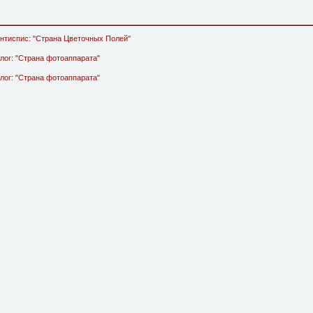
Фронтиспис: "Страна Цветочных Полей"
пилог: "Страна фотоаппарата"
ролог: "Страна фотоаппарата"