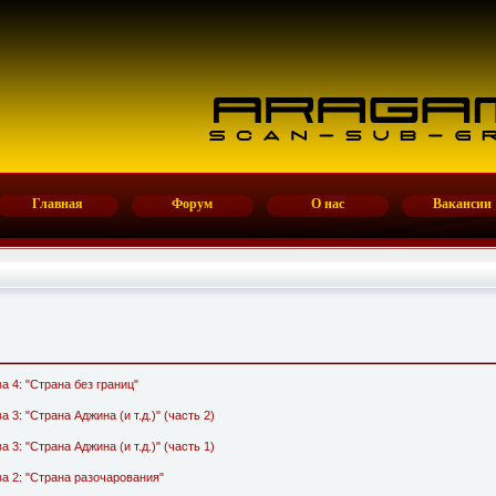
Главная
Форум
О нас
Вакансии
ава 4: "Страна без границ"
ва 3: "Страна Аджина (и т.д.)" (часть 2)
ва 3: "Страна Аджина (и т.д.)" (часть 1)
лава 2: "Страна разочарования"