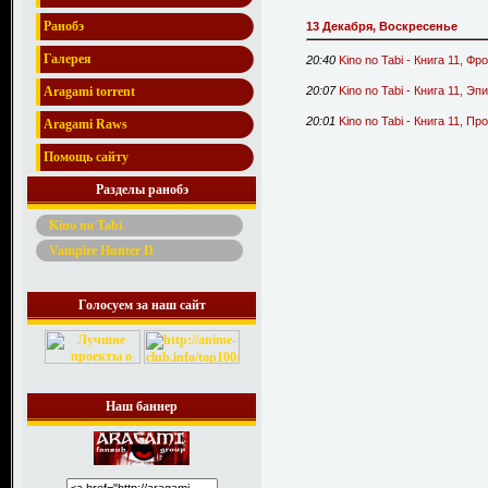
Ранобэ
13 Декабря, Воскресенье
Галерея
20:40
Kino no Tabi - Книга 11, 
Aragami torrent
20:07
Kino no Tabi - Книга 11, Э
20:01
Kino no Tabi - Книга 11, П
Aragami Raws
Помощь сайту
Разделы ранобэ
Kino no Tabi
Vampire Hunter D
Голосуем за наш сайт
Наш баннер