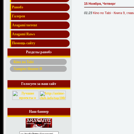
15 Ноября, Четверг
Ранобэ
01:23
Kino no Tabi - Книга 9, гл
Галерея
Aragami torrent
Aragami Raws
Помощь сайту
Разделы ранобэ
Kino no Tabi
Vampire Hunter D
Голосуем за наш сайт
Наш баннер