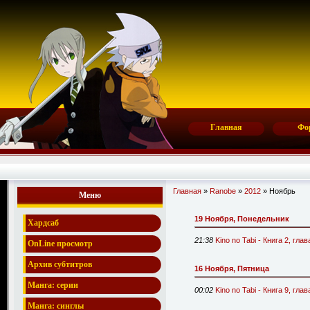
Главная
Фо
Главная
»
Ranobe
»
2012
»
Ноябрь
Меню
19 Ноября, Понедельник
Хардсаб
21:38
Kino no Tabi - Книга 2, гла
OnLine просмотр
Архив субтитров
16 Ноября, Пятница
Манга: серии
00:02
Kino no Tabi - Книга 9, гл
Манга: синглы