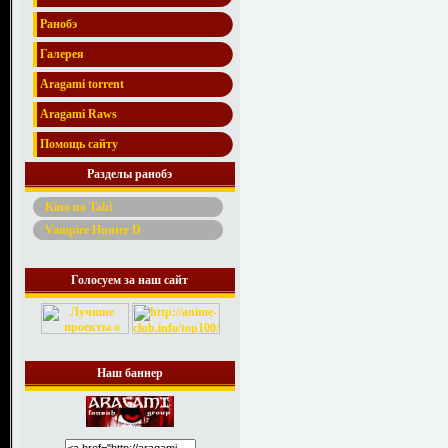
Ранобэ
Галерея
Aragami torrent
Aragami Raws
Помощь сайту
Разделы ранобэ
Kino no Tabi
Vampire Hunter D
Голосуем за наш сайт
Наш баннер