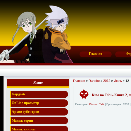
Главная
Фо
Главная
»
Ranobe
»
2012
»
Июль
»
12
Меню
Хардсаб
Kino no Tabi - Книга 2,
OnLine просмотр
Категория:
Kino no Tabi
|
Просмотров:
2818
Архив субтитров
Манга: серии
Манга: синглы