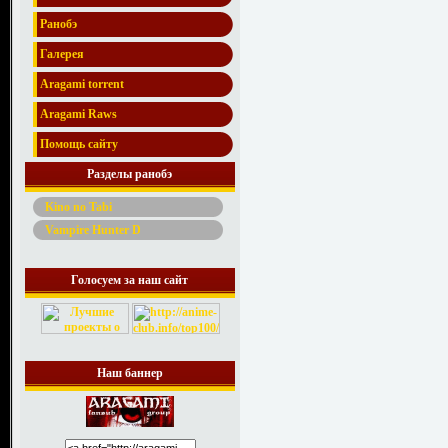
Ранобэ
Галерея
Aragami torrent
Aragami Raws
Помощь сайту
Разделы ранобэ
Kino no Tabi
Vampire Hunter D
Голосуем за наш сайт
Наш баннер