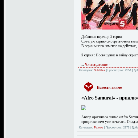
Добавлен перевод 5 серии.
Советую серию смотреть очень вним
В серии много намёков на действие, 
5 серия:
Посвящение в тайну скрыт
...
Читать дальше »
Категория:
Subtitles
|
Просмотров:
2054
|
До
Новости аниме
«Afro Samurai» - прикл
Автор оригинала аниме «Afro Samur
продолжением уже началась. Окадз
Категория:
Разное
|
Просмотров:
2373
|
Доба