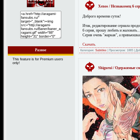
Xenos / Незнакомец 6 се
Доброго времени суток!
Итак, редактирование сериала прод
6 серия, прошу любить и жаловать...
Серия очень "жаркая", а привьюшка 
Скачать
.
Разное
Категория:
Subtitles
|
Просмотров:
1865
|
До
This feature is for Premium users
only!
Shigurui / Одержимые с